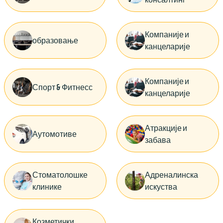
Компаније и
образовање
канцеларије
Компаније и
Спорт & Фитнесс
канцеларије
Атракције и
Аутомотиве
забава
Стоматолошке
Адреналинска
клинике
искуства
Козметички