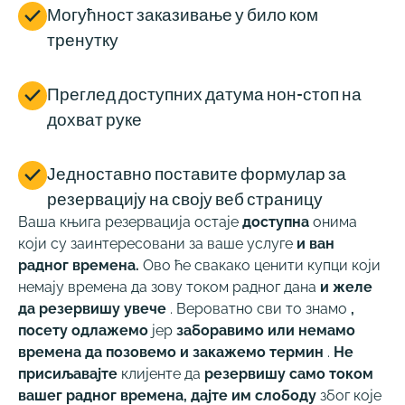

Могућност заказивање у било ком
тренутку

Преглед доступних датума нон-стоп на
дохват руке

Једноставно поставите формулар за
резервацију на своју веб страницу
Ваша књига резервација остаје
доступна
онима
који су заинтересовани за ваше услуге
и ван
радног времена.
Ово ће свакако ценити купци који
немају времена да зову током радног дана
и желе
да резервишу увече
. Вероватно сви то знамо
,
посету одлажемо
јер
заборавимо или немамо
времена да позовемо и закажемо термин
.
Не
присиљавајте
клијенте да
резервишу само током
вашег радног времена, дајте им слободу
због које