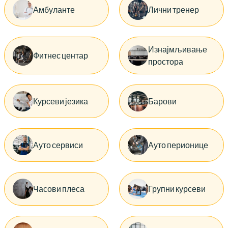
Амбуланте
Лични тренер
Изнајмљивање
Фитнес центар
простора
Курсеви језика
Барови
Ауто сервиси
Ауто перионице
Часови плеса
Групни курсеви