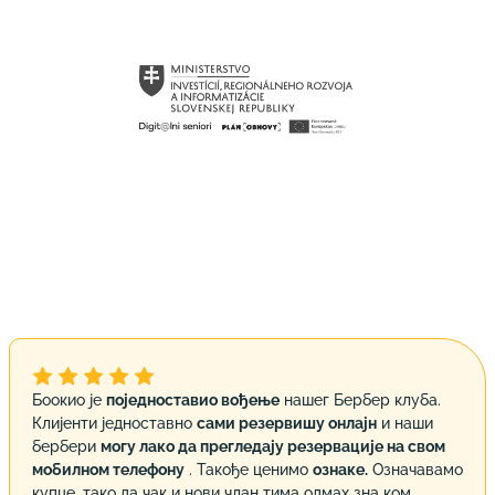
Боокио је
поједноставио вођење
нашег Бербер клуба.
Клијенти једноставно
сами резервишу онлајн
и наши
бербери
могу лако да прегледају резервације на свом
мобилном телефону
. Такође ценимо
ознаке.
Означавамо
купце, тако да чак и нови члан тима одмах зна ком