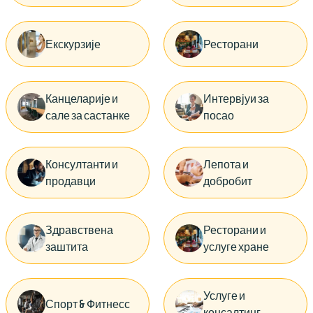
Екскурзије
Ресторани
Канцеларије и
Интервјуи за
сале за састанке
посао
Консултанти и
Лепота и
продавци
добробит
Здравствена
Ресторани и
заштита
услуге хране
Услуге и
Спорт & Фитнесс
консалтинг