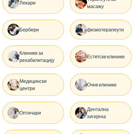
Лекари
масажу
Бербери
физиотерапеути
Клинике за
Естетске клинике
рехабилитацију
Медицински
Очне клинике
центри
Дентална
Оптичари
хигијена