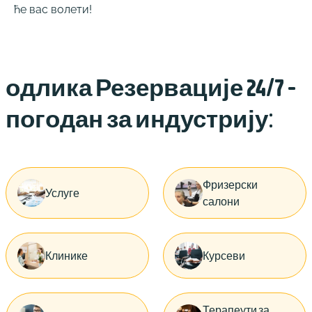
ће вас волети!
одлика Резервације 24/7 -
погодан за индустрију:
Фризерски
Услуге
салони
Клинике
Курсеви
Терапеути за