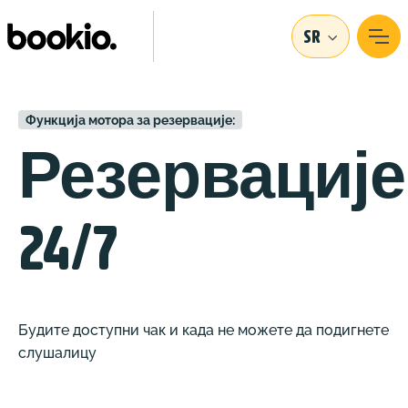
SR
Функција мотора за резервације:
Резервације
24/7
Будите доступни чак и када не можете да подигнете
слушалицу