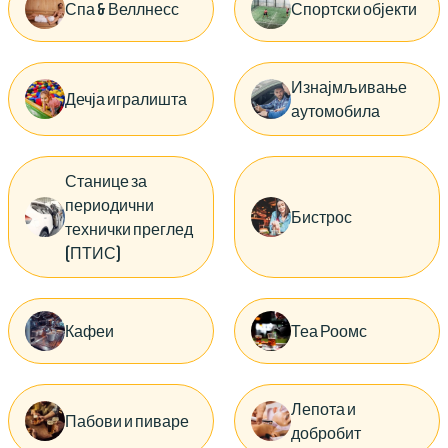
Спа & Веллнесс
Спортски објекти
Изнајмљивање
Дечја игралишта
аутомобила
Станице за
периодични
Бистрос
технички преглед
(ПТИС)
Кафеи
Теа Роомс
Лепота и
Пабови и пиваре
добробит