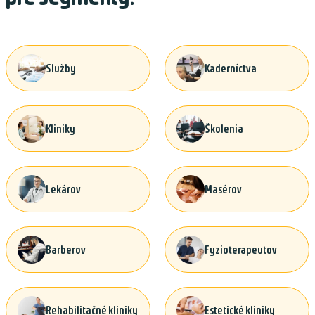
Služby
Kaderníctva
Kliniky
Školenia
Lekárov
Masérov
Barberov
Fyzioterapeutov
Rehabilitačné kliniky
Estetické kliniky