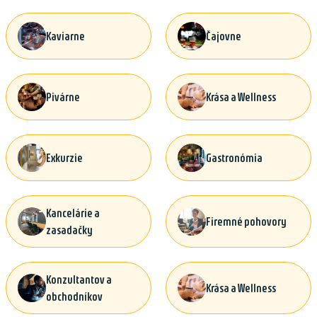
Kaviarne
Čajovne
Pivárne
Krása a Wellness
Exkurzie
Gastronómia
Kancelárie a
Firemné pohovory
zasadačky
Konzultantov a
Krása a Wellness
obchodníkov