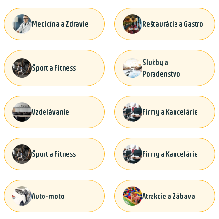
Medicína a Zdravie
Reštaurácie a Gastro
Služby a
Šport a Fitness
Poradenstvo
Vzdelávanie
Firmy a Kancelárie
Šport a Fitness
Firmy a Kancelárie
Auto-moto
Atrakcie a Zábava