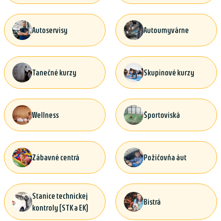
Autoservisy
Autoumyvárne
Tanečné kurzy
Skupinové kurzy
Wellness
Športoviská
Zábavné centrá
Požičovňa áut
Stanice technickej
Bistrá
kontroly (STK a EK)