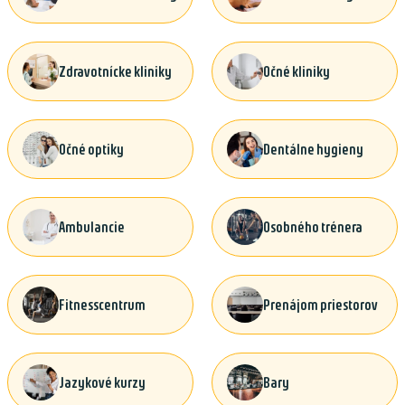
Zdravotnícke kliniky
Očné kliniky
Očné optiky
Dentálne hygieny
Ambulancie
Osobného trénera
Fitnesscentrum
Prenájom priestorov
Jazykové kurzy
Bary