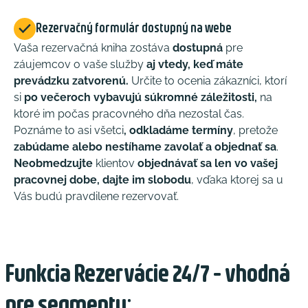

Rezervačný formulár dostupný na webe
Vaša rezervačná kniha zostáva
dostupná
pre
záujemcov o vaše služby
aj vtedy, keď máte
prevádzku zatvorenú.
Určite to ocenia zákazníci, ktorí
si
po večeroch vybavujú súkromné záležitosti,
na
ktoré im počas pracovného dňa nezostal čas.
Poznáme to asi všetci
, odkladáme termíny
, pretože
zabúdame alebo nestíhame zavolať a objednať sa
.
Neobmedzujte
klientov
objednávať sa len vo vašej
pracovnej dobe, dajte im slobodu
, vďaka ktorej sa u
Vás budú pravdilene rezervovať.
Funkcia Rezervácie 24/7 - vhodná
pre segmenty: