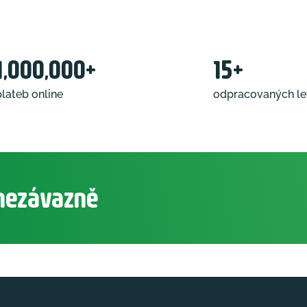
1,000,000+
15+
plateb online
odpracovaných le
 nezávazně