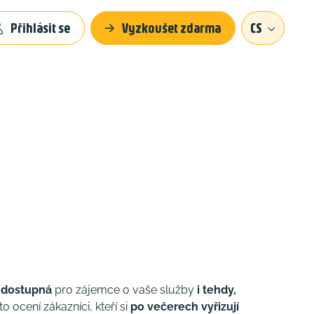
Přihlásit se
Vyzkoušet zdarma
CS
á
dostupná
pro zájemce o vaše služby
i tehdy,
to ocení zákazníci, kteří si
po večerech vyřizují