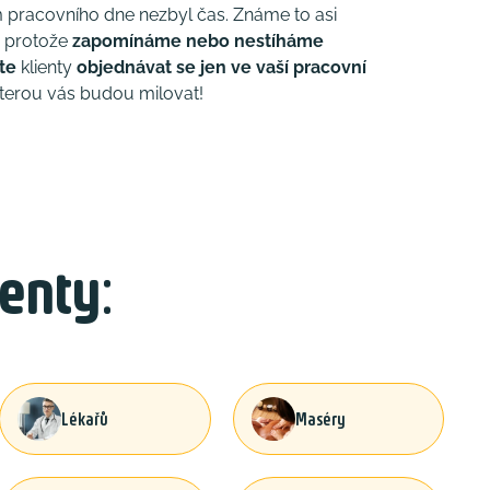
 pracovního dne nezbyl čas. Známe to asi
, protože
zapomínáme nebo nestíháme
te
klienty
objednávat se jen ve vaší pracovní
kterou vás budou milovat!
enty:
Lékařů
Maséry