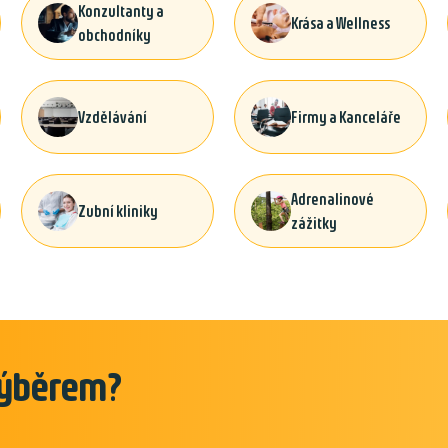
Konzultanty a
Krása a Wellness
obchodníky
Vzdělávání
Firmy a Kanceláře
Adrenalinové
Zubní kliniky
zážitky
 výběrem?