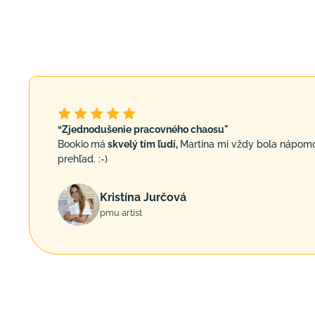
“Zjednodušenie pracovného chaosu"
Bookio
má
skvelý tím ľudí,
Martina mi vždy bola nápom
prehľad. :-)
Kristína Jurčová
pmu artist