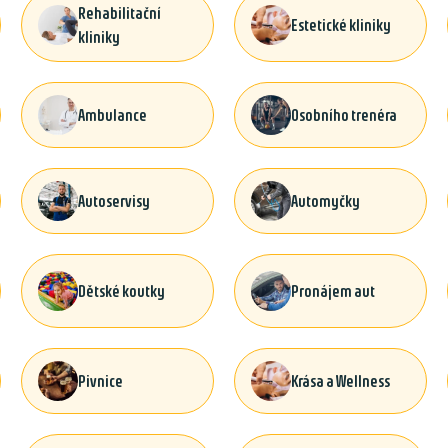
Rehabilitační
Estetické kliniky
kliniky
Ambulance
Osobního trenéra
Autoservisy
Automyčky
Dětské koutky
Pronájem aut
Pivnice
Krása a Wellness