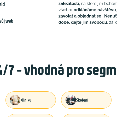
záležitosti,
na které jim během
ici
všichni
, odkládáme návštěvu
zavolat a objednat se
.
Nenuť
vůj web
době, dejte jim svobodu
, za 
4/7 - vhodná pro segm
Kliniky
Školení