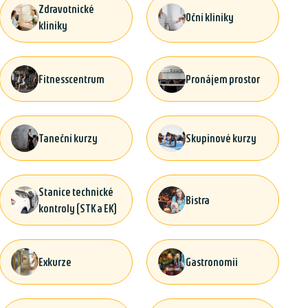
Zdravotnické
Oční kliniky
kliniky
Fitnesscentrum
Pronájem prostor
Taneční kurzy
Skupinové kurzy
Stanice technické
Bistra
kontroly (STK a EK)
Exkurze
Gastronomii