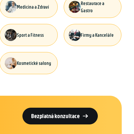
Restaurace a
Medicína a Zdraví
Gastro
Sport a Fitness
Firmy a Kanceláře
Kosmetické salony

Bezplatná konzultace