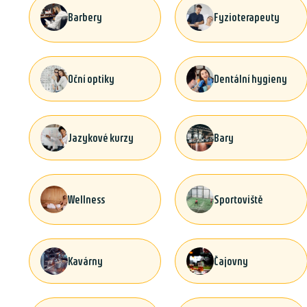
Barbery
Fyzioterapeuty
Oční optiky
Dentální hygieny
Jazykové kurzy
Bary
Wellness
Sportoviště
Kavárny
Čajovny