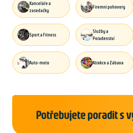
Kanceláře a
Firemní pohovory
zasedačky
Služby a
Sport a Fitness
Poradenství
Auto-moto
Atrakce a Zábava
Potřebujete poradit s