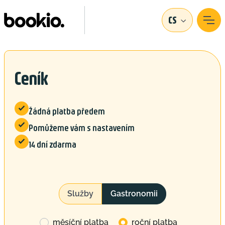
CS
Ceník

Žádná platba předem

Pomůžeme vám s nastavením

14 dní zdarma
Služby
Gastronomii
měsíční platba
roční platba