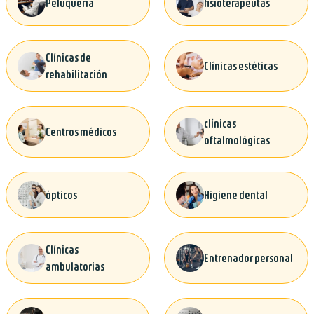
Peluquería
fisioterapeutas
Clínicas de
Clínicas estéticas
rehabilitación
clínicas
Centros médicos
oftalmológicas
ópticos
Higiene dental
Clínicas
Entrenador personal
ambulatorias