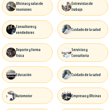
Oficinas y salas de
Entrevistas de
reuniones
trabajo
Consultores y
Cuidado de la salud
vendedores
Deporte y forma
Servicios y
física
Consultoría
Educación
Cuidado de la salud
Automotor
Empresas y Oficinas