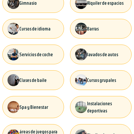
Gimnasio
Alquiler de espacios
Cursos de idioma
Barras
Servicios de coche
lavados de autos
Clases de baile
Cursos grupales
Instalaciones
Spa y Bienestar
deportivas
áreas de juegos para