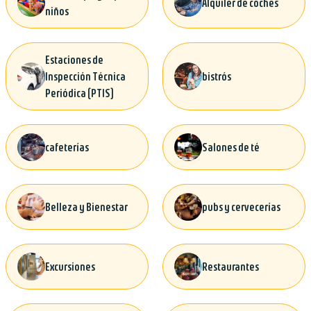
Alquiler de coches
niños
Estaciones de
Inspección Técnica
bistrós
Periódica (PTIS)
cafeterías
Salones de té
Belleza y Bienestar
pubs y cervecerías
Excursiones
Restaurantes