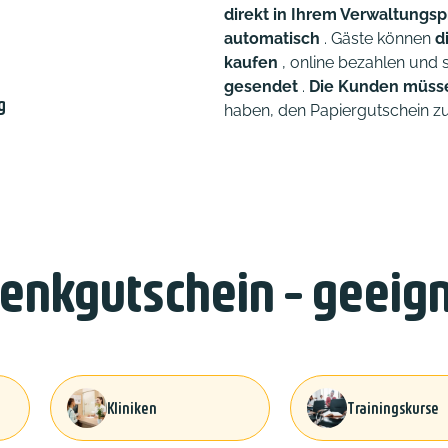
direkt in Ihrem Verwaltungspr
automatisch
. Gäste können
d
kaufen
, online bezahlen und
gesendet
.
Die Kunden müsse
g
haben, den Papiergutschein zu 
enkgutschein - geeign
Kliniken
Trainingskurse