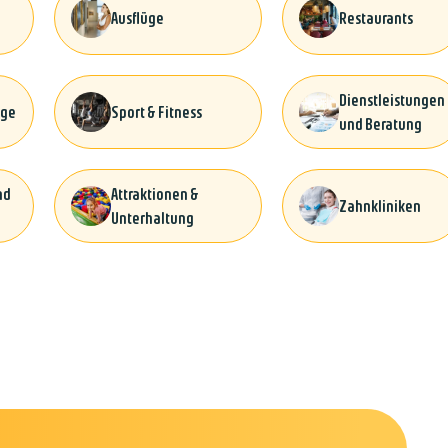
Ausflüge
Restaurants
Dienstleistungen
ege
Sport & Fitness
und Beratung
nd
Attraktionen &
Zahnkliniken
Unterhaltung