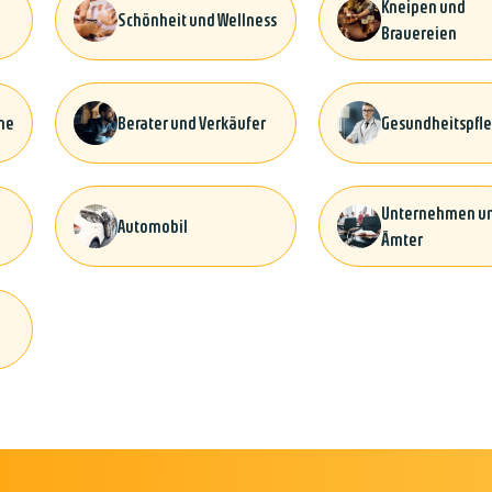
Kneipen und
Schönheit und Wellness
Brauereien
he
Berater und Verkäufer
Gesundheitspfl
Unternehmen u
Automobil
Ämter