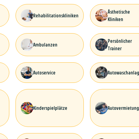
Ästhetische
Rehabilitationskliniken
Kliniken
Persönlicher
Ambulanzen
Trainer
Autoservice
Autowaschanla
Kinderspielplätze
Autovermietung