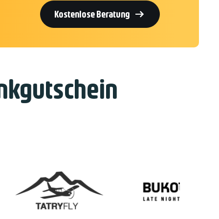

Kostenlose Beratung
nkgutschein