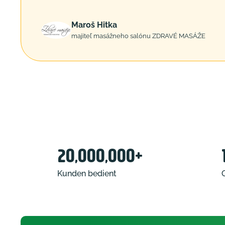
Maroš Hitka
majiteľ masážneho salónu ZDRAVÉ MASÁŽE
20,000,000+
Kunden bedient