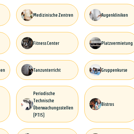
Medizinische Zentren
Augenkliniken
Fitness Center
Platzvermietung
gen
Tanzunterricht
Gruppenkurse
Periodische
Technische
Bistros
Überwachungsstellen
(PTIS)