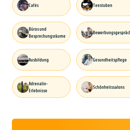
Cafés
Teestuben
Büros und
Bewerbungsgespräc
Besprechungsräume
Ausbildung
Gesundheitspflege
Adrenalin-
Schönheitssalons
Erlebnisse