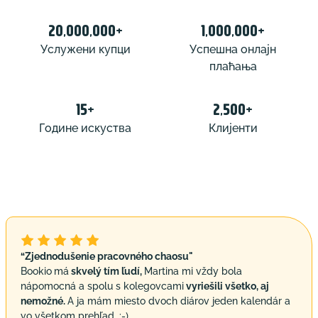
20,000,000+
1,000,000+
Услужени купци
Успешна онлајн
плаћања
15+
2,500+
Године искуства
Клијенти
“Zjednodušenie pracovného chaosu"
Bookio
má
skvelý tím ľudí,
Martina mi vždy bola
nápomocná a spolu s kolegovcami
vyriešili všetko, aj
nemožné.
A ja mám miesto dvoch diárov jeden kalendár a
vo všetkom prehľad. :-)