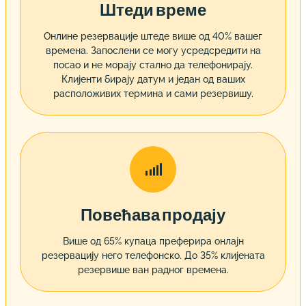
Штеди време
Онлине резервације штеде више од 40% вашег
времена. Запослени се могу усредсредити на
посао и не морају стално да телефонирају.
Клијенти бирају датум и један од ваших
расположивих термина и сами резервишу.

Повећава продају
Више од 65% купаца преферира онлајн
резервацију него телефонско. До 35% клијената
резервише ван радног времена.