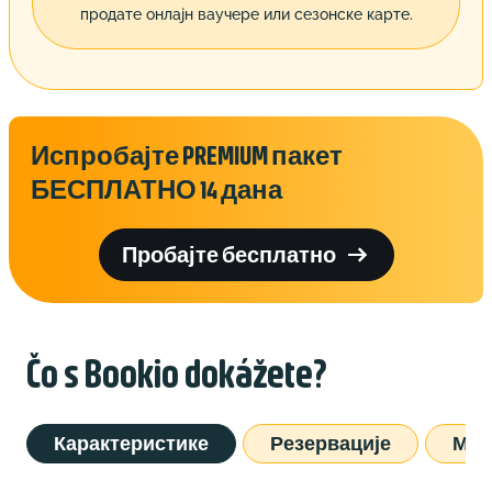
продате онлајн ваучере или сезонске карте.
Испробајте PREMIUM пакет
БЕСПЛАТНО 14 дана

Пробајте бесплатно
Čo s Bookio dokážete?
Карактеристике
Резервације
Мар