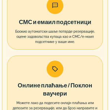

СМС и емаил подсетници
Боокио аутоматски шаље потврде резервације,
оцене задовољства купаца као и СМС/е-маил
подсетнике у ваше име.

Онлине плаћање / Поклон
ваучери
Можете лако да подесите онлајн плаћања или
депозите за резервације, или да брзо направите и