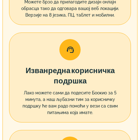
Можете брзо да прилагодите дизајн онлајн
обрасца тако да одговара вашој веб локацији.
Верзије на 8 језика, ПЦ, таблет и мобилни.

Изванредна корисничка
подршка
Лако можете сами да подесите Боокио за 5
минута, а наш љубазни тим за корисничку
подршку ће вам радо помоћи у вези са свим
питањима која имате.