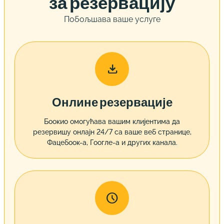
за резервацију
Побољшава ваше услуге

Онлине резервације
Боокио омогућава вашим клијентима да
резервишу онлајн 24/7 са ваше веб странице,
Фацебоок-а, Гоогле-а и других канала.
