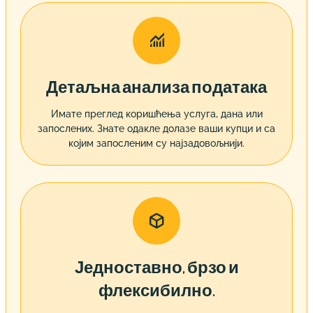

Детаљна анализа података
Имате преглед коришћења услуга, дана или
запослених. Знате одакле долазе ваши купци и са
којим запосленим су најзадовољнији.

Једноставно, брзо и
флексибилно.