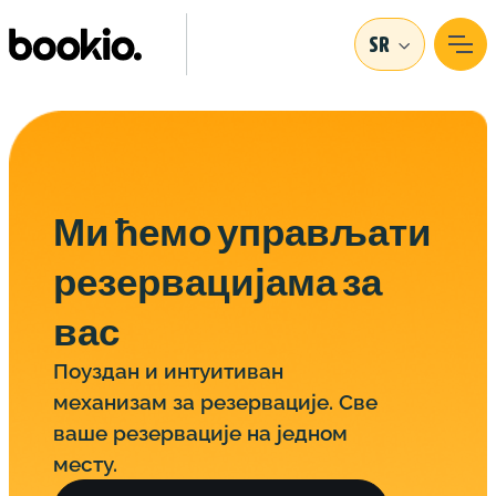
SR
Ми ћемо управљати
резервацијама за
вас
Поуздан и интуитиван
механизам за резервације. Све
ваше резервације на једном
месту.