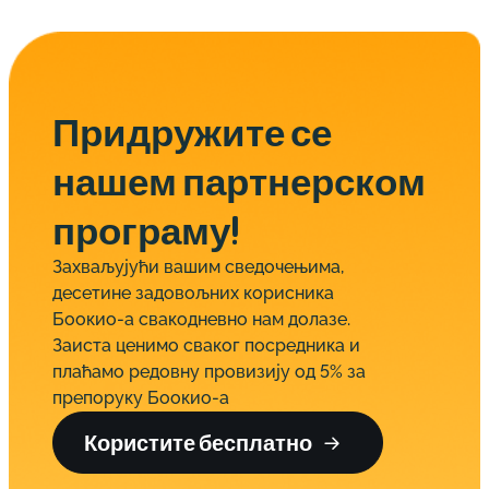
Придружите се
нашем партнерском
програму!
Захваљујући вашим сведочењима,
десетине задовољних корисника
Боокио-а свакодневно нам долазе.
Заиста ценимо сваког посредника и
плаћамо редовну провизију од 5% за
препоруку Боокио-а
Користите бесплатно