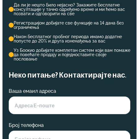
Да ли је нешто било нејасно? Закажите бесплатне
консултације у тачно одређено време и ми ћемо вас
позвати и одговорити на све
Регистрацијом добијате све функције на 14 дана без
ограничења
Након бесплатног пробног периода имамо додатне
попусте до 20% и друга изненађења за вас
Уз Боокио добијате комплетан систем који вам помаже
да повећате продају и поједноставите своје
пословање
Неко питање? Контактирајте нас.
Ваша емаил адреса
Број телефона