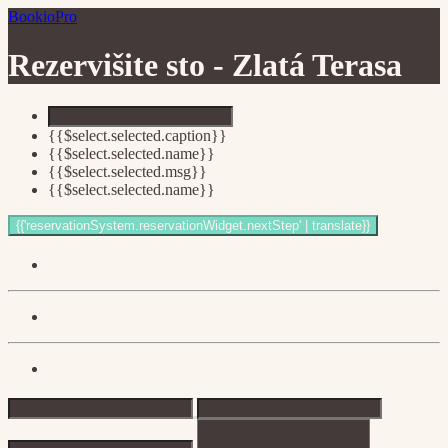
BookioPro
Rezervišite sto -
Zlatá Terasa
{{$select.selected.caption}}
{{$select.selected.name}}
{{$select.selected.msg}}
{{$select.selected.name}}