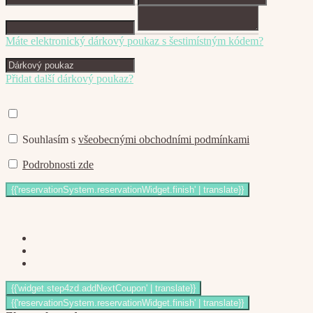
Máte elektronický dárkový poukaz s šestimístným kódem?
Přidat další dárkový poukaz?
Souhlasím s
všeobecnými obchodními podmínkami
Podrobnosti zde