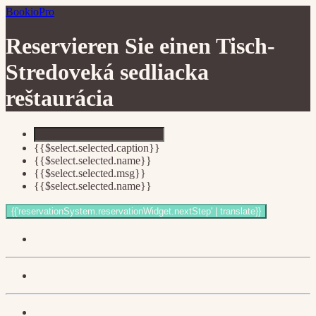
BookioPro
Reservieren Sie einen Tisch-
Stredoveká sedliacka
reštaurácia
{{$select.selected.caption}}
{{$select.selected.name}}
{{$select.selected.msg}}
{{$select.selected.name}}