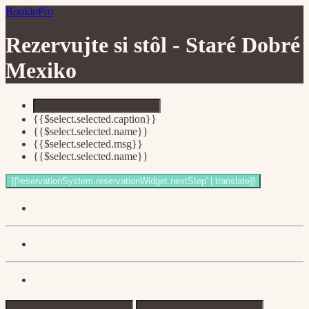
BookioPro
Rezervujte si stôl -
Staré Dobré
Mexiko
{{$select.selected.caption}}
{{$select.selected.name}}
{{$select.selected.msg}}
{{$select.selected.name}}