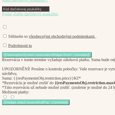
Mám darčekovú poukážku ?
Pridať ďalšiu darčekovú poukážku
Súhlasím so
všeobecnými obchodnými podmienkami
.
Podrobnosti tu
Rezervácia v tomto termíne vyžaduje zálohovú platbu. Suma bude odpo
UPOZORNĚNÍ! Prosíme o kontrolu pobočky: Vaše rezervace je vytvoře
návštěvu.
Suma: {{resPaymentsObj.restriction.price}}Kč*
*Rezerváciu je možné zrušiť do
{{resPaymentsObj.restriction.max
*Túto rezerváciu už nebude možné zrušiť. (zrušenie je možné do 24 
Možnosti platby: