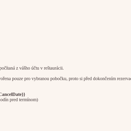
čítaná z vášho účtu v reštaurácii.
na pouze pro vybranou pobočku, proto si před dokončením rezervace z
CancelDate}}
hodín pred termínom)