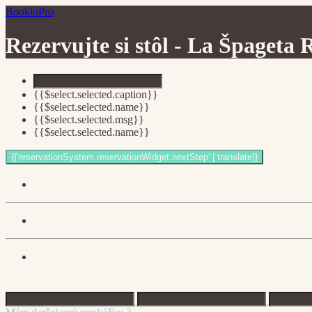
BookioPro
Rezervujte si stôl -
La Špageta R
{{$select.selected.caption}}
{{$select.selected.name}}
{{$select.selected.msg}}
{{$select.selected.name}}