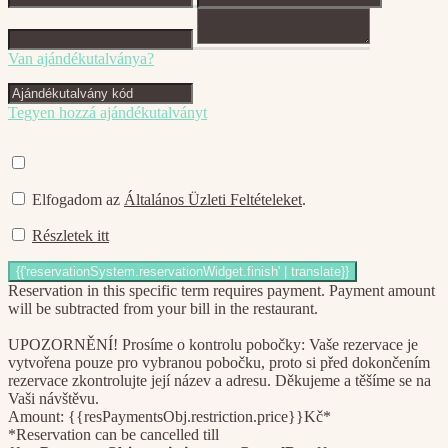
Van ajándékutalványa?
Tegyen hozzá ajándékutalványt
Elfogadom az
Általános Üzleti Feltételeket
.
Részletek itt
Reservation in this specific term requires payment. Payment amount
will be subtracted from your bill in the restaurant.
UPOZORNĚNÍ! Prosíme o kontrolu pobočky: Vaše rezervace je
vytvořena pouze pro vybranou pobočku, proto si před dokončením
rezervace zkontrolujte její název a adresu. Děkujeme a těšíme se na
Vaši návštěvu.
Amount: {{resPaymentsObj.restriction.price}}Kč*
*Reservation can be cancelled till