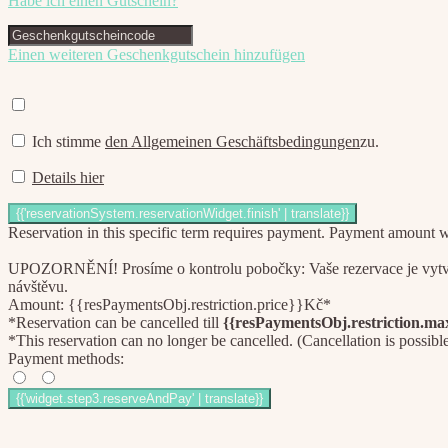
Habe ich einen Gutschein?
Einen weiteren Geschenkgutschein hinzufügen
Ich stimme
den Allgemeinen Geschäftsbedingungen
zu.
Details hier
Reservation in this specific term requires payment. Payment amount wil
UPOZORNĚNÍ! Prosíme o kontrolu pobočky: Vaše rezervace je vytvoře
návštěvu.
Amount: {{resPaymentsObj.restriction.price}}Kč*
*Reservation can be cancelled till
{{resPaymentsObj.restriction.m
*This reservation can no longer be cancelled. (Cancellation is possibl
Payment methods: