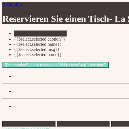
BookioPro
Reservieren Sie einen Tisch-
La 
{{$select.selected.caption}}
{{$select.selected.name}}
{{$select.selected.msg}}
{{$select.selected.name}}