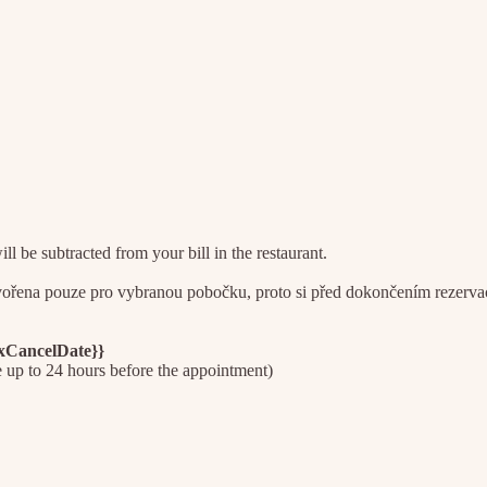
l be subtracted from your bill in the restaurant.
na pouze pro vybranou pobočku, proto si před dokončením rezervace z
axCancelDate}}
e up to 24 hours before the appointment)