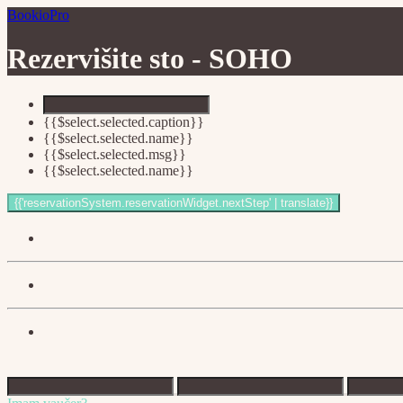
BookioPro
Rezervišite sto -
SOHO
{{$select.selected.caption}}
{{$select.selected.name}}
{{$select.selected.msg}}
{{$select.selected.name}}