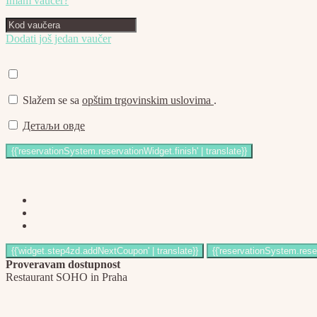
Imam vaučer?
Dodati još jedan vaučer
Slažem se sa
opštim trgovinskim uslovima
.
Детаљи овде
Proveravam dostupnost
Restaurant SOHO in Praha