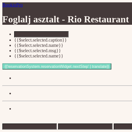
BookioPro
Foglalj asztalt -
Rio Restaurant
{{$select.selected.caption}}
{{$select.selected.name}}
{{$select.selected.msg}}
{{$select.selected.name}}