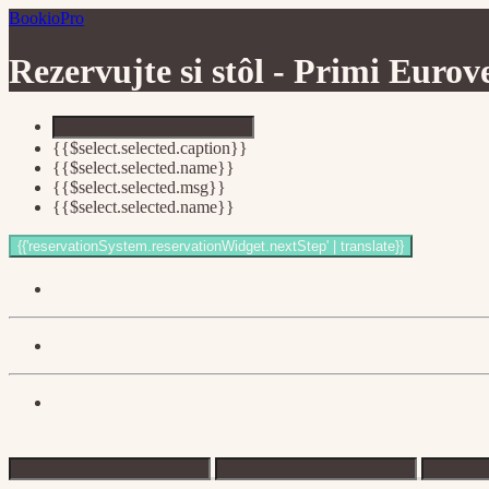
BookioPro
Rezervujte si stôl -
Primi Eurov
{{$select.selected.caption}}
{{$select.selected.name}}
{{$select.selected.msg}}
{{$select.selected.name}}