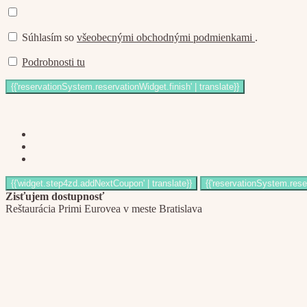
Súhlasím so
všeobecnými obchodnými podmienkami
.
Podrobnosti tu
Zisťujem dostupnosť
Reštaurácia Primi Eurovea v meste Bratislava