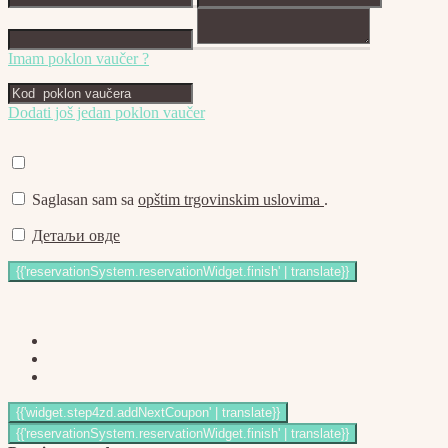
Imam poklon vaučer ?
Dodati još jedan poklon vaučer
Saglasan sam sa
opštim trgovinskim uslovima
.
Детаљи овде