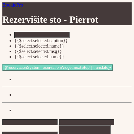
BookioPro
Rezervišite sto -
Pierrot
{{$select.selected.caption}}
{{$select.selected.name}}
{{$select.selected.msg}}
{{$select.selected.name}}