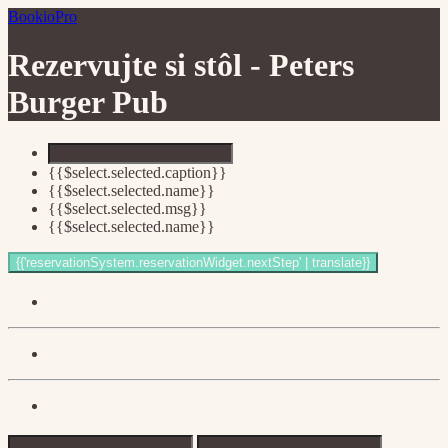
BookioPro
Rezervujte si stôl -
Peters
Burger Pub
{{$select.selected.caption}}
{{$select.selected.name}}
{{$select.selected.msg}}
{{$select.selected.name}}