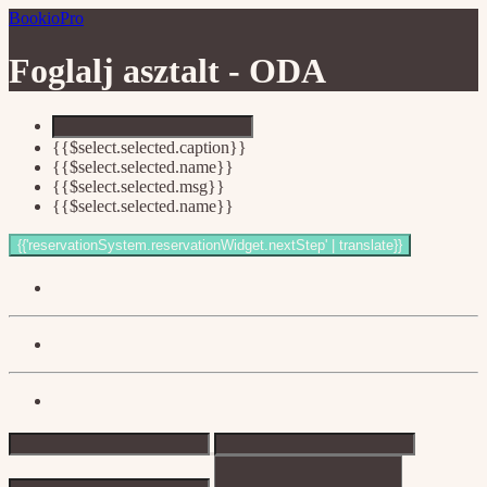
BookioPro
Foglalj asztalt -
ODA
{{$select.selected.caption}}
{{$select.selected.name}}
{{$select.selected.msg}}
{{$select.selected.name}}