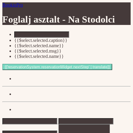
BookioPro
Foglalj asztalt -
Na Stodolci
{{$select.selected.caption}}
{{$select.selected.name}}
{{$select.selected.msg}}
{{$select.selected.name}}