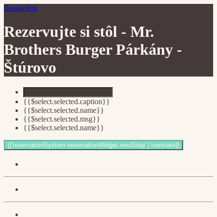
BookioPro
Rezervujte si stôl -
Mr.
Brothers Burger Párkány -
Štúrovo
{{$select.selected.caption}}
{{$select.selected.name}}
{{$select.selected.msg}}
{{$select.selected.name}}