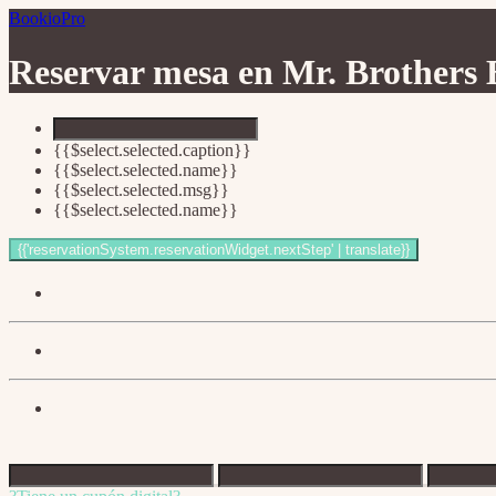
BookioPro
Reservar mesa en
Mr. Brothers 
{{$select.selected.caption}}
{{$select.selected.name}}
{{$select.selected.msg}}
{{$select.selected.name}}