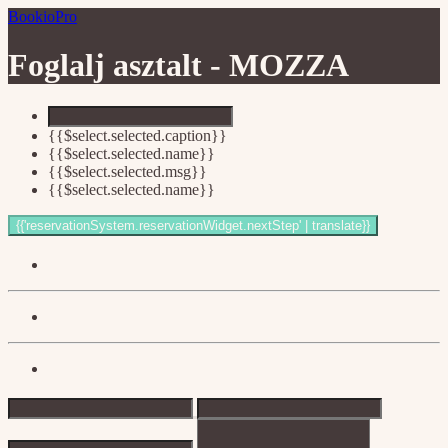
BookioPro
Foglalj asztalt -
MOZZA
{{$select.selected.caption}}
{{$select.selected.name}}
{{$select.selected.msg}}
{{$select.selected.name}}