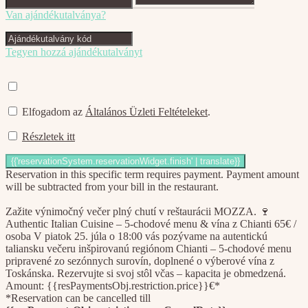
Van ajándékutalványa?
Tegyen hozzá ajándékutalványt
Elfogadom az
Általános Üzleti Feltételeket
.
Részletek itt
Reservation in this specific term requires payment. Payment amount
will be subtracted from your bill in the restaurant.
Zažite výnimočný večer plný chutí v reštaurácii MOZZA. 🍷
Authentic Italian Cuisine – 5-chodové menu & vína z Chianti 65€ /
osoba V piatok 25. júla o 18:00 vás pozývame na autentickú
taliansku večeru inšpirovanú regiónom Chianti – 5-chodové menu
pripravené zo sezónnych surovín, doplnené o výberové vína z
Toskánska. Rezervujte si svoj stôl včas – kapacita je obmedzená.
Amount: {{resPaymentsObj.restriction.price}}€*
*Reservation can be cancelled till