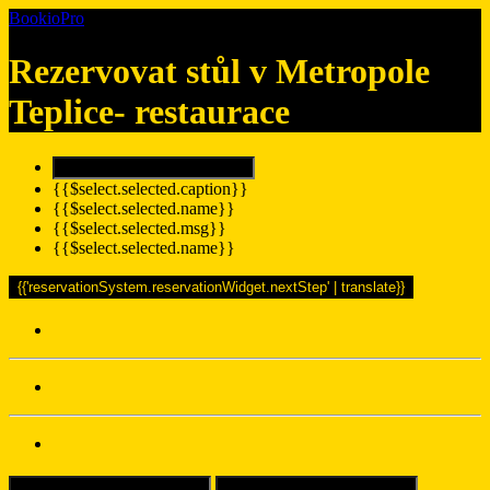
BookioPro
Rezervovat stůl v
Metropole
Teplice- restaurace
{{$select.selected.caption}}
{{$select.selected.name}}
{{$select.selected.msg}}
{{$select.selected.name}}