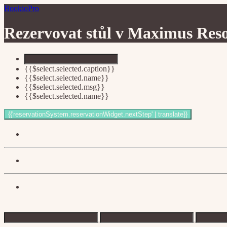
BookioPro
Rezervovat stůl v
Maximus Reso
{{$select.selected.caption}}
{{$select.selected.name}}
{{$select.selected.msg}}
{{$select.selected.name}}