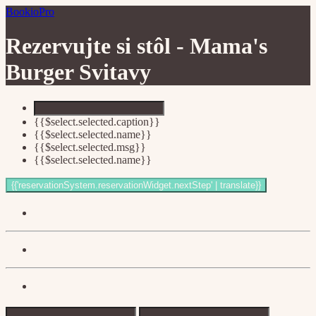
BookioPro
Rezervujte si stôl -
Mama's
Burger Svitavy
{{$select.selected.caption}}
{{$select.selected.name}}
{{$select.selected.msg}}
{{$select.selected.name}}