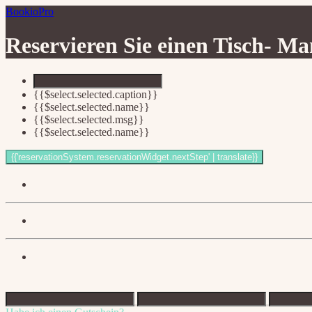
BookioPro
Reservieren Sie einen Tisch-
Mam
{{$select.selected.caption}}
{{$select.selected.name}}
{{$select.selected.msg}}
{{$select.selected.name}}