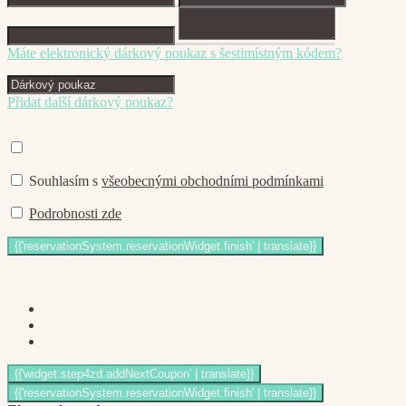
Máte elektronický dárkový poukaz s šestimístným kódem?
Přidat další dárkový poukaz?
Souhlasím s
všeobecnými obchodními podmínkami
Podrobnosti zde