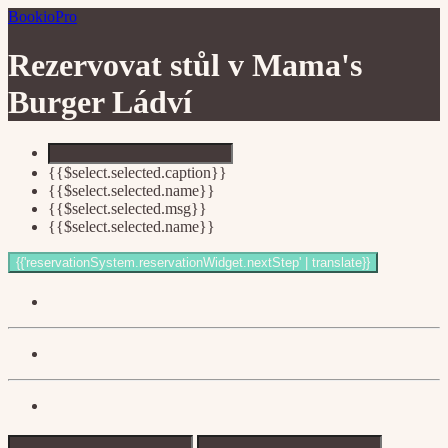
BookioPro
Rezervovat stůl v
Mama's
Burger Ládví
{{$select.selected.caption}}
{{$select.selected.name}}
{{$select.selected.msg}}
{{$select.selected.name}}