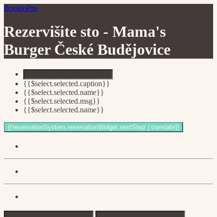
BookioPro
Rezervišite sto -
Mama's
Burger České Budějovice
{{$select.selected.caption}}
{{$select.selected.name}}
{{$select.selected.msg}}
{{$select.selected.name}}