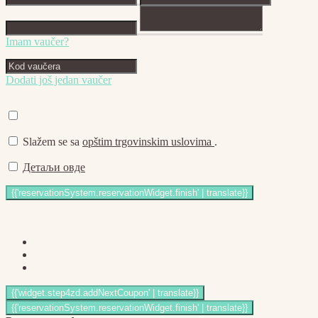
Imam vaučer?
Dodati još jedan vaučer
Slažem se sa
opštim trgovinskim uslovima
.
Детаљи овде