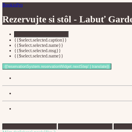
BookioPro
Rezervujte si stôl -
Labuť Gard
{{$select.selected.caption}}
{{$select.selected.name}}
{{$select.selected.msg}}
{{$select.selected.name}}