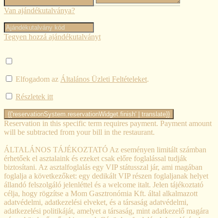
Van ajándékutalványa?
Tegyen hozzá ajándékutalványt
Elfogadom az
Általános Üzleti Feltételeket
.
Részletek itt
Reservation in this specific term requires payment. Payment amount
will be subtracted from your bill in the restaurant.
ÁLTALÁNOS TÁJÉKOZTATÓ Az eseményen limitált számban
érhetőek el asztalaink és ezeket csak előre foglalással tudják
biztosítani. Az asztalfoglalás egy VIP státusszal jár, ami magában
foglalja a következőket: egy dedikált VIP részen foglaljanak helyet
állandó felszolgáló jelenléttel és a welcome italt. Jelen tájékoztató
célja, hogy rögzítse a Mom Gasztronómia Kft. által alkalmazott
adatvédelmi, adatkezelési elveket, és a társaság adatvédelmi,
adatkezelési politikáját, amelyet a társaság, mint adatkezelő magára