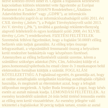
nézve kötelező erővel ismer el. Cégünk a foglalások kezelésével
kapcsolatban különös tekintettel vette figyelembe az Európai
Parlament és a Tanács 2016/679 Rendeletében („Általános
Adatvédelmi Rendelet” vagy „GDPR”), az információs
önrendelkezési jogról és az információszabadságról szóló 2011. évi
CXII. törvény („Infotv.”), a Polgári Törvénykönyvről szóló 2013.
évi V. törvény („Ptk.”), továbbá a gazdasági reklámtevékenység
alapvető feltételeiről és egyes korlátairól szóló 2008. évi XLVIII.
törvény („Grtv.”) rendelkezéseit. FIZETÉSI FELTÉTELEK
Szeretnénk felhívni figyelmüket, hogy a foglalást 50.000Ft előleg
befizetés után tudjuk garantálni. Az előleg teljes összege
lefogyasztható, a végszámlából fennmaradó összeg a helyszínen
kerül rendezésre bankkártyás vagy készpénzes fizetéssel.
Amennyiben az előleg befizetéséről számlát szeretne, kérem a
számlához szükséges adatokat (Név, Cím, Adószám) küldje el a
janos.homonnai@spilerbuda.hu email címre és 3 munkanapon belül
elektronikus formában küldjük a számlát. FOGLALÁSI
KÖTELEZETTSÉG A Foglalással egyetért, és garantálja azt, hogy
az online asztalfoglalás szolgáltatást kizárólag asztalfoglalás céljából
használja, és megtiszteli az éttermünket azzal, hogy a lefoglalt
időpontban megjelenik. A Spíler Buda fenntartja a jogot, hogy késés
esetén az asztalt másnak kiadja. LEMONDÁSI FELTÉTELEK. Az
esemény kezdedétől számított 24 órán belül történő lemondás esetén
az előleg nem kerül visszatérítésre. Az esemény jellegére való
tekintettel a foglalásokat 30 percig tudjuk tartani, ezután az asztal