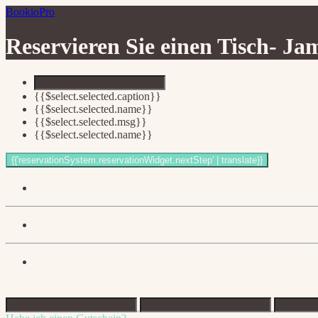
BookioPro
Reservieren Sie einen Tisch-
Jam
{{$select.selected.caption}}
{{$select.selected.name}}
{{$select.selected.msg}}
{{$select.selected.name}}