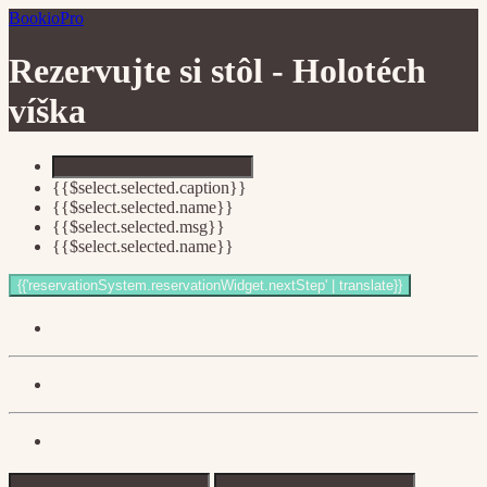
BookioPro
Rezervujte si stôl -
Holotéch
víška
{{$select.selected.caption}}
{{$select.selected.name}}
{{$select.selected.msg}}
{{$select.selected.name}}