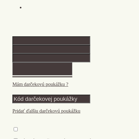
Mám darčekovú poukážku ?
Pridať ďalšiu darčekovú poukážku