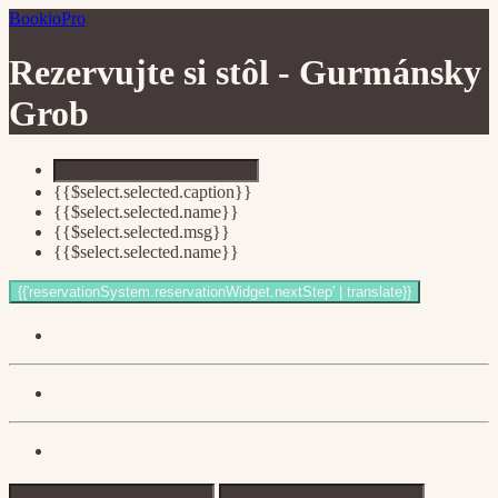
BookioPro
Rezervujte si stôl -
Gurmánsky
Grob
{{$select.selected.caption}}
{{$select.selected.name}}
{{$select.selected.msg}}
{{$select.selected.name}}