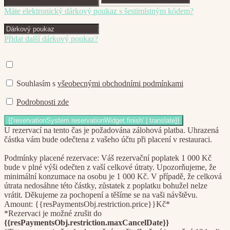
Máte elektronický dárkový poukaz s šestimístným kódem?
Přidat další dárkový poukaz?
Souhlasím s
všeobecnými obchodními podmínkami
Podrobnosti zde
U rezervací na tento čas je požadována zálohová platba. Uhrazená
částka vám bude odečtena z vašeho účtu při placení v restauraci.
Podmínky placené rezervace: Váš rezervační poplatek 1 000 Kč
bude v plné výši odečten z vaší celkové útraty. Upozorňujeme, že
minimální konzumace na osobu je 1 000 Kč. V případě, že celková
útrata nedosáhne této částky, zůstatek z poplatku bohužel nelze
vrátit. Děkujeme za pochopení a těšíme se na vaši návštěvu.
Amount: {{resPaymentsObj.restriction.price}}Kč*
*Rezervaci je možné zrušit do
{{resPaymentsObj.restriction.maxCancelDate}}