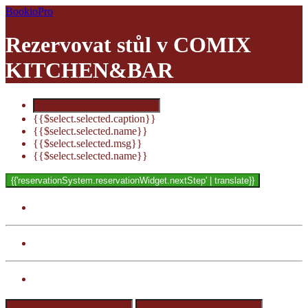
BookioPro
Rezervovat stůl v
COMIX
KITCHEN&BAR
{{$select.selected.caption}}
{{$select.selected.name}}
{{$select.selected.msg}}
{{$select.selected.name}}