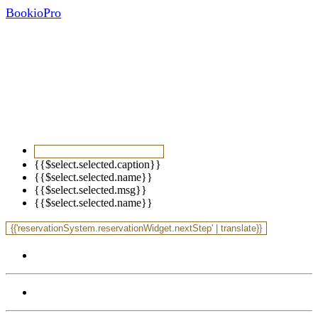
BookioPro
Rezervovat stůl v
Restaurace Chateau st.
Havel
{{$select.selected.caption}}
{{$select.selected.name}}
{{$select.selected.msg}}
{{$select.selected.name}}