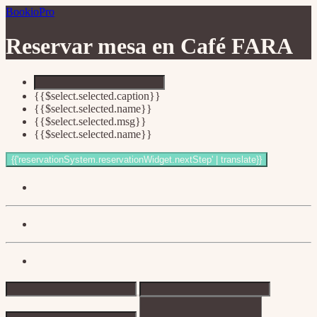
BookioPro
Reservar mesa en
Café FARA
{{$select.selected.caption}}
{{$select.selected.name}}
{{$select.selected.msg}}
{{$select.selected.name}}