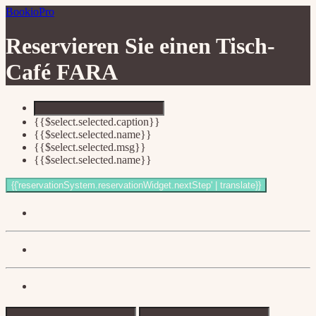
BookioPro
Reservieren Sie einen Tisch-
Café FARA
{{$select.selected.caption}}
{{$select.selected.name}}
{{$select.selected.msg}}
{{$select.selected.name}}