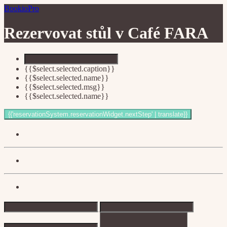
BookioPro
Rezervovat stůl v
Café FARA
{{$select.selected.caption}}
{{$select.selected.name}}
{{$select.selected.msg}}
{{$select.selected.name}}