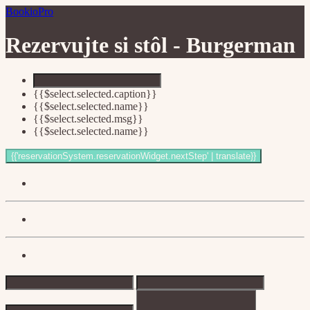
BookioPro
Rezervujte si stôl -
Burgerman
{{$select.selected.caption}}
{{$select.selected.name}}
{{$select.selected.msg}}
{{$select.selected.name}}