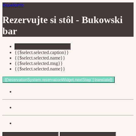
BookioPro
Rezervujte si stôl -
Bukowski
bar
{{$select.selected.caption}}
{{$select.selected.name}}
{{$select.selected.msg}}
{{$select.selected.name}}