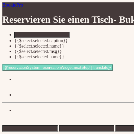
BookioPro
Reservieren Sie einen Tisch-
Buk
{{$select.selected.caption}}
{{$select.selected.name}}
{{$select.selected.msg}}
{{$select.selected.name}}