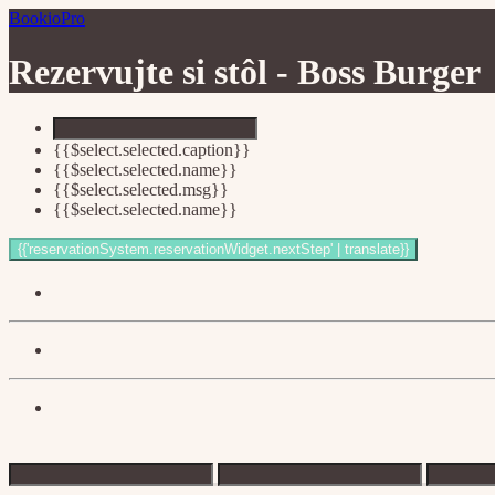
BookioPro
Rezervujte si stôl -
Boss Burger
{{$select.selected.caption}}
{{$select.selected.name}}
{{$select.selected.msg}}
{{$select.selected.name}}