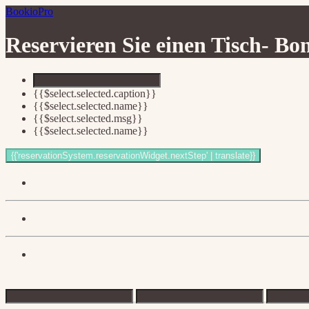
BookioPro
Reservieren Sie einen Tisch-
Bon
{{$select.selected.caption}}
{{$select.selected.name}}
{{$select.selected.msg}}
{{$select.selected.name}}