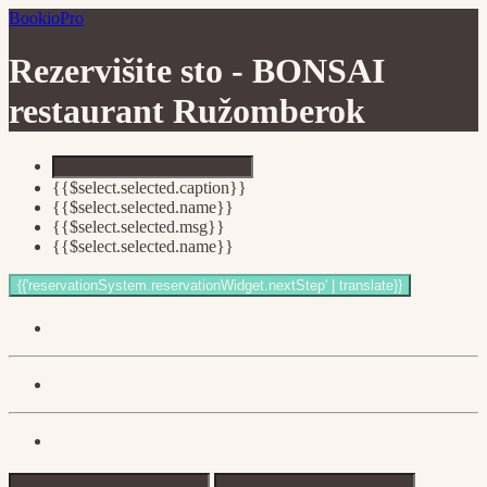
BookioPro
Rezervišite sto -
BONSAI
restaurant Ružomberok
{{$select.selected.caption}}
{{$select.selected.name}}
{{$select.selected.msg}}
{{$select.selected.name}}